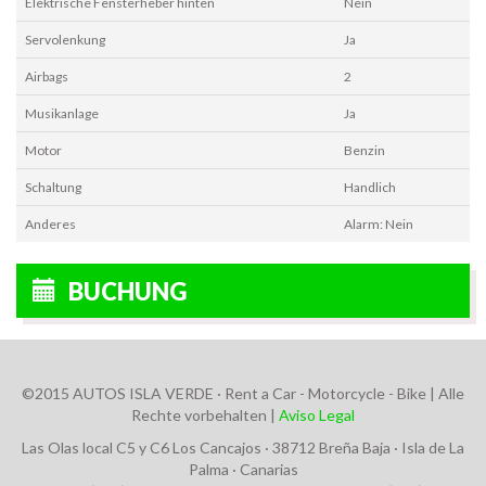
Elektrische Fensterheber hinten
Nein
Servolenkung
Ja
Airbags
2
Musikanlage
Ja
Motor
Benzin
Schaltung
Handlich
Anderes
Alarm: Nein
BUCHUNG
©2015 AUTOS ISLA VERDE · Rent a Car - Motorcycle - Bike | Alle
Rechte vorbehalten |
Aviso Legal
Las Olas local C5 y C6 Los Cancajos · 38712 Breña Baja · Isla de La
Palma · Canarias