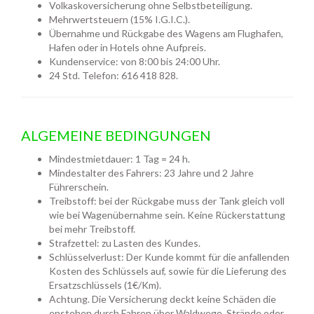
Volkaskoversicherung ohne Selbstbeteiligung.
Mehrwertsteuern (15% I.G.I.C.).
Übernahme und Rückgabe des Wagens am Flughafen,
Hafen oder in Hotels ohne Aufpreis.
Kundenservice: von 8:00 bis 24:00 Uhr.
24 Std. Telefon: 616 418 828.
ALGEMEINE BEDINGUNGEN
Mindestmietdauer: 1 Tag = 24 h.
Mindestalter des Fahrers: 23 Jahre und 2 Jahre
Führerschein.
Treibstoff: bei der Rückgabe muss der Tank gleich voll
wie bei Wagenübernahme sein. Keine Rückerstattung
bei mehr Treibstoff.
Strafzettel: zu Lasten des Kundes.
Schlüsselverlust: Der Kunde kommt für die anfallenden
Kosten des Schlüssels auf, sowie für die Lieferung des
Ersatzschlüssels (1€/Km).
Achtung. Die Versicherung deckt keine Schäden die
enstehen durch Fahren über Waldwege, Strände oder